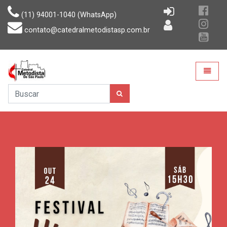
(11) 94001-1040 (WhatsApp)
contato@catedralmetodistasp.com.br
CMSP
Toggle