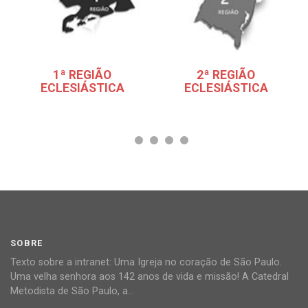
1ª REGIÃO
2ª REGIÃO
ECLESIÁSTICA
ECLESIÁSTICA
SOBRE
Texto sobre a intranet: Uma Igreja no coração de São Paulo.
Uma velha senhora aos 142 anos de vida e missão! A Catedral
Metodista de São Paulo, a...