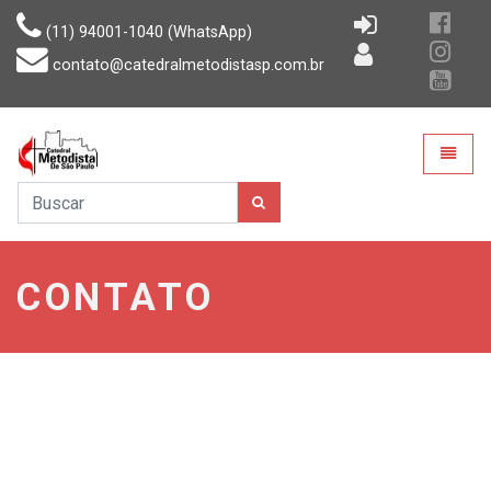
(11) 94001-1040 (WhatsApp)
contato@catedralmetodistasp.com.br
CMSP
Toggle
CONTATO